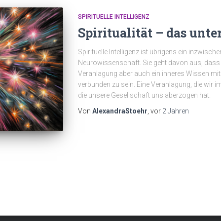
SPIRITUELLE INTELLIGENZ
Spiritualität – das unte
Spirituelle Intelligenz ist übrigens ein inzwisc
Neurowissenschaft. Sie geht davon aus, dass
Veranlagung aber auch ein inneres Wissen mitb
verbunden zu sein. Eine Veranlagung, die wir i
die unsere Gesellschaft uns aberzogen hat.
Von
AlexandraStoehr
, vor
2 Jahren