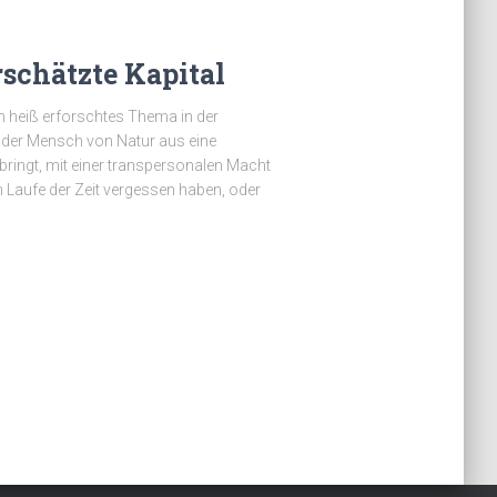
rschätzte Kapital
hen heiß erforschtes Thema in der
 der Mensch von Natur aus eine
ringt, mit einer transpersonalen Macht
m Laufe der Zeit vergessen haben, oder