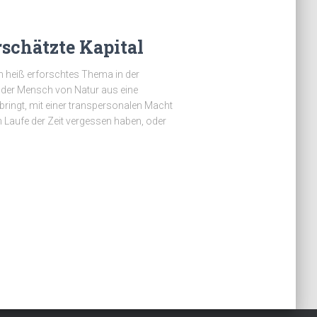
rschätzte Kapital
hen heiß erforschtes Thema in der
 der Mensch von Natur aus eine
ringt, mit einer transpersonalen Macht
m Laufe der Zeit vergessen haben, oder