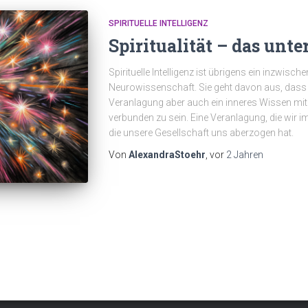
SPIRITUELLE INTELLIGENZ
Spiritualität – das unte
Spirituelle Intelligenz ist übrigens ein inzwisc
Neurowissenschaft. Sie geht davon aus, dass
Veranlagung aber auch ein inneres Wissen mitb
verbunden zu sein. Eine Veranlagung, die wir i
die unsere Gesellschaft uns aberzogen hat.
Von
AlexandraStoehr
, vor
2 Jahren