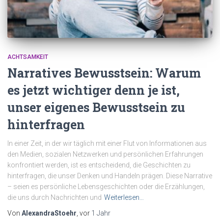
ACHTSAMKEIT
Narratives Bewusstsein: Warum
es jetzt wichtiger denn je ist,
unser eigenes Bewusstsein zu
hinterfragen
In einer Zeit, in der wir täglich mit einer Flut von Informationen aus
den Medien, sozialen Netzwerken und persönlichen Erfahrungen
konfrontiert werden, ist es entscheidend, die Geschichten zu
hinterfragen, die unser Denken und Handeln prägen. Diese Narrative
– seien es persönliche Lebensgeschichten oder die Erzählungen,
die uns durch Nachrichten und
Weiterlesen…
Von
AlexandraStoehr
, vor
1 Jahr