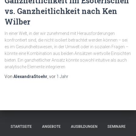
Ganzheitlichkeit im Esoterischen
vs. Ganzheitlichkeit nach Ken
Wilber
In einer Welt, in der wir zunehmend mit Herausforderungen
konfrontiert sind, die nicht isoliert betrachtet werden können – sei
es im Gesundheitswesen, in der Umwelt oder in sozialen Fragen –
könnte eine Kombination aus beiden Ansätzen wertvolle Einsichten
bieten. Ein ganzheitlicher Ansatz könnte sowohl intuitive als auch
analytische Elemente integrieren
Von
AlexandraStoehr
, vor
1 Jahr
STARTSEITE
ANGEBOTE
AUSBILDUNGEN
SEMINARE