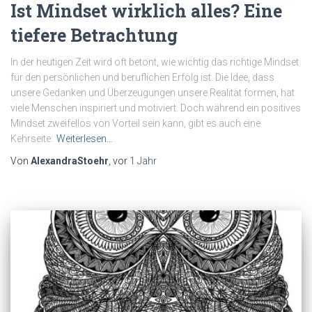
Ist Mindset wirklich alles? Eine
tiefere Betrachtung
In der heutigen Zeit wird oft betont, wie wichtig das richtige Mindset
für den persönlichen und beruflichen Erfolg ist. Die Idee, dass
unsere Gedanken und Überzeugungen unsere Realität formen, hat
viele Menschen inspiriert und motiviert. Doch während ein positives
Mindset zweifellos von Vorteil sein kann, gibt es auch eine
Kehrseite:
Weiterlesen…
Von
AlexandraStoehr
, vor
1 Jahr