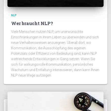
NLP
Wer braucht NLP?
Viele Menschen nutzen NLP, um unerwünschte
Einschränkungen in ihrem Leben zu überwinden und sich
neue Verhaltensweisen anzueignen. Überall dort, wo
Kommunikation, die Ausschöpfung des eigenen
Potenzials oder Effizienz von Bedeutung sind, kann NLP
weitreichende Entwicklungen in Gang setzen. Wenn Sie
sich für wirkungsvolle Kommunikation, persönliches
Wachstum und Entfaltung interessieren, dann kann Ihnen
NLP neue Wege aufzeigen.