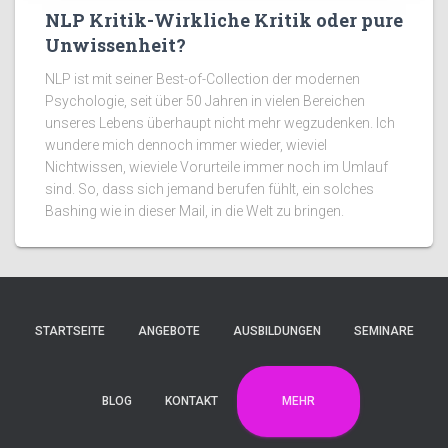
NLP Kritik-Wirkliche Kritik oder pure
Unwissenheit?
NLP ist mit seiner Best-of-Collection der modernen
Psychologie, seit über 50 Jahren in vielen Bereichen
unseres Lebens überhaupt nicht mehr wegzudenken. Ich
wundere mich dennoch immer wieder, wieviel
Nichtwissen, wieviele Vorurteile immer noch im Umlauf
sind. So, dass sich jemand berufen fühlt, ein solches
Bashing wie in dieser Mail, in die Welt zu bringen.
STARTSEITE
ANGEBOTE
AUSBILDUNGEN
SEMINARE
MEHR
BLOG
KONTAKT