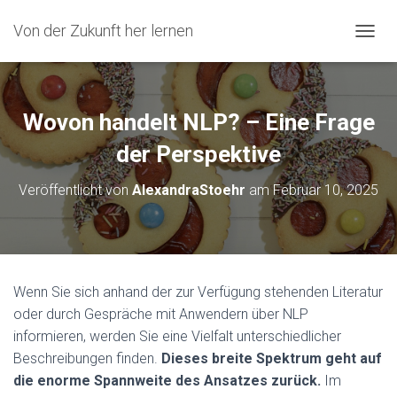
Von der Zukunft her lernen
N
A
V
I
G
Wovon handelt NLP? – Eine Frage
A
T
der Perspektive
I
O
Veröffentlicht von
AlexandraStoehr
am
Februar 10, 2025
N
U
M
S
C
H
Wenn Sie sich anhand der zur Verfügung stehenden Literatur
A
oder durch Gespräche mit Anwendern über NLP
L
T
informieren, werden Sie eine Vielfalt unterschiedlicher
E
Beschreibungen finden.
Dieses breite Spektrum geht auf
N
die enorme Spannweite des Ansatzes zurück.
Im