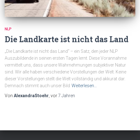
NLP
Die Landkarte ist nicht das Land
„Die Landkarte ist nicht das Land“ – ein Satz, den jeder NLP
Auszubildende in seinen ersten Tagen lernt. Diese Vorannahme
vermittelt uns, dass unsere Wahrnehmungen subjektiver Natur
sind. Wir alle haben verschiedene Vorstellungen der Welt. Keine
dieser Vorstellungen stellt die Welt vollständig und akkurat dar.
Demnach stimmt auch unser Bild
Weiterlesen…
Von
AlexandraStoehr
, vor
7 Jahren