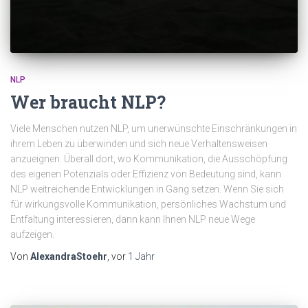
NLP
Wer braucht NLP?
Viele Menschen nutzen NLP, um unerwünschte Einschränkungen in
ihrem Leben zu überwinden und sich neue Verhaltensweisen
anzueignen. Überall dort, wo Kommunikation, die Ausschöpfung
des eigenen Potenzials oder Effizienz von Bedeutung sind, kann
NLP weitreichende Entwicklungen in Gang setzen. Wenn Sie sich
für wirkungsvolle Kommunikation, persönliches Wachstum und
Entfaltung interessieren, dann kann Ihnen NLP neue Wege
aufzeigen.
Von
AlexandraStoehr
, vor
1 Jahr