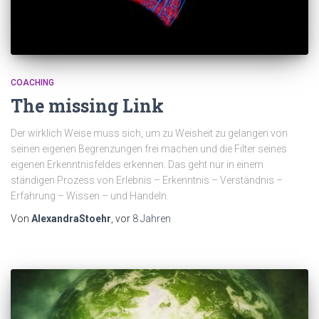
COACHING
The missing Link
Der wirklich Weise muss sich, um zu Weisheit zu gelangen von
seinen eigenen Begrenzungen frei machen und die Filter seines
eigenen Erkenntnisfeldes erkennen. Das geht nur in einem
ständigen Prozess von Erlebnis – Erkenntnis – Verständnis –
Erfahrung – Wissen – und Handeln.
Von
AlexandraStoehr
, vor
8 Jahren