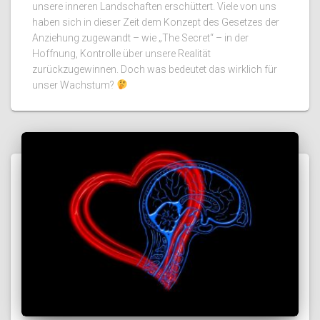
unsere inneren Landschaften erschüttert. Viele von uns
haben sich in dieser Zeit dem Konzept des Gesetzes der
Anziehung zugewandt – wie „The Secret“ – in der
Hoffnung, Kontrolle über unsere Realität
zurückzugewinnen. Doch was bedeutet das wirklich für
unser Wachstum?