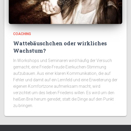
COACHING
Wattebäuschchen oder wirkliches
Wachstum?
In Workshops und Seminaren wird häufig der Versuch
gemacht, eine Friede-Freude-Eierkuchen-Stimmung
aufzubauen. Aus einer klaren Kommunikation, die auf
Fehler und damit auf ein Lernfeld und eine Erweiterung der
eigenen Komfortzone aufmerksam macht, wird
verzichtet um des lieben Friedens willen. Es wird um den
heißen Brei herum geredet, statt die Dinge auf den Punkt
zu bringen.